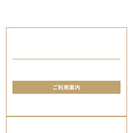
配送･送料
クロネコヤマト
地域により送料が異なります｡
配送料金はこちらから。
ご利用案内