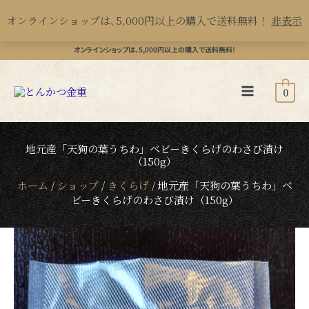
産
内
オンラインショップは､5,000円以上の購入で送料無料！
非表示
「天
容
狗
を
オンラインショップは､5,000円以上の購入で送料無料！
の
ス
葉
キ
0
う
ッ
ち
プ
地元産「天狗の葉うちわ」ベビーきくらげのわさび漬け
わ」
（150g）
ベ
ホーム
/
ショップ
/
きくらげ
/
地元産「天狗の葉うちわ」ベ
ビ
ビーきくらげのわさび漬け（150g）
ー
き
地
く
元
ら
産
げ
「天