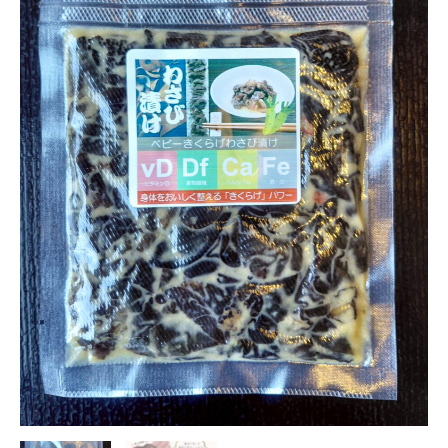
の
狗
わ
の
さ
葉
び
う
漬
ち
け
わ」
（150g）
ベ
個
ビ
ー
き
く
ら
げ
の
わ