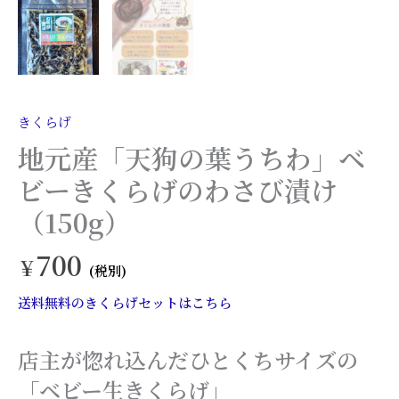
さ
び
漬
け
きくらげ
（150g）
地元産「天狗の葉うちわ」ベ
個
ビーきくらげのわさび漬け
（150g）
700
¥
(税別)
送料無料のきくらげセットはこちら
店主が惚れ込んだひとくちサイズの
「ベビー生きくらげ」