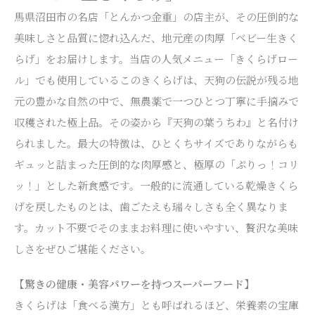
馬県沼田市の名店「とんかつ金重」の店主が、その圧倒的な
美味しさと品質に惚れ込んだ、地元産の肉厚「ベビー生きく
らげ」をお届けします。当店の人気メニュー「きくらげロー
ル」でも使用しているこのきくらげは、天狗の伝説が残る地
元の豊かな自然の中で、無農薬で一つひとつ丁寧に手摘みで
収穫された極上品。その姿から『天狗の葉うちわ』と名付け
られました。最大の特徴は、ひとくちサイズでありながらも
ギュッと詰まった圧倒的な肉厚感と、極厚の「ぷりっ！コリ
ッ！」とした新食感です。一般的に流通している乾燥きくら
げを戻したものとは、歯ごたえも瑞々しさも全く異なりま
す。カット不要でそのままお料理に使いやすい、贅沢な美味
しさをぜひご堪能ください。
【驚きの健康・美容パワーを持つスーパーフード】
きくらげは「食べる漢方」とも呼ばれるほど、栄養素の宝庫