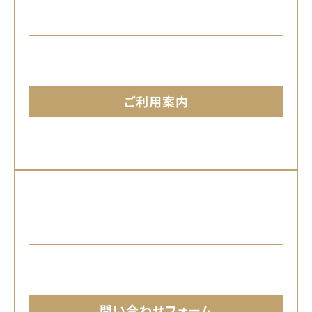
お支払い方法
クレジットカード
安全な決済代行､
ストライプを使用しています。
ご利用案内
お問い合わせ
フォームより承ります
当ショップへのお問合せは
フォームよりお送りください。
問い合わせフォーム