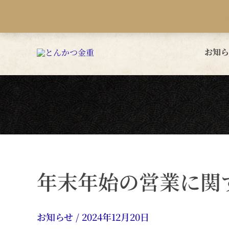
内
容
を
お知ら
ス
キ
ッ
プ
年末年始の営業に関
お知らせ
/
2024年12月20日