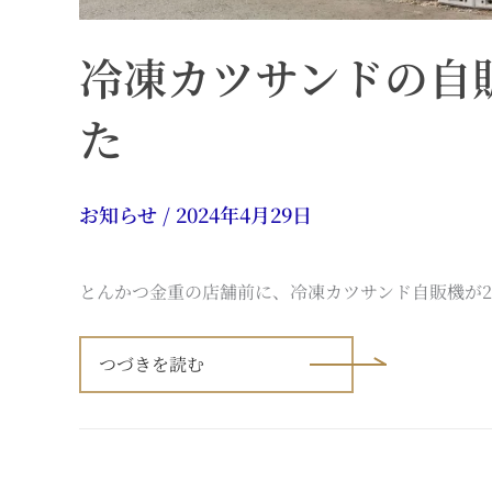
冷凍カツサンドの自
た
お知らせ
/
2024年4月29日
とんかつ金重の店舗前に、冷凍カツサンド自販機が2
冷
凍
つづきを読む
カ
ツ
サ
ン
ド
の
自