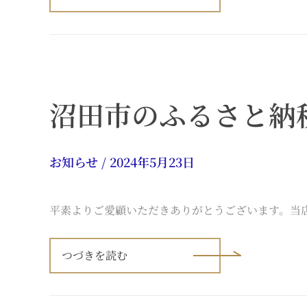
ダ
イ
物
産
×
と
ん
か
つ
沼田市のふるさと納
金
重
の
コ
ラ
ボ
お知らせ
/
2024年5月23日
メ
ニ
ュ
ー
平素よりご愛顧いただきありがとうございます。当
沼
田
つづきを読む
市
の
ふ
る