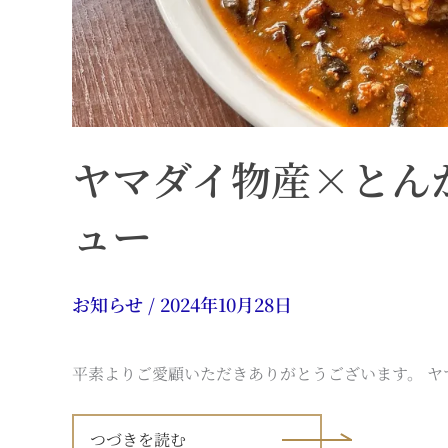
ヤマダイ物産×とん
ュー
お知らせ
/
2024年10月28日
平素よりご愛顧いただきありがとうございます。 
ヤ
マ
つづきを読む