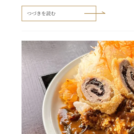
価
格
つづきを読む
改
定
の
お
知
ら
せ