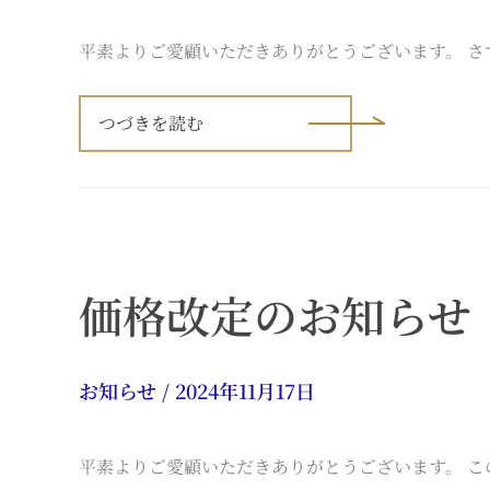
平素よりご愛顧いただきありがとうございます。 さて
年
末
つづきを読む
年
始
の
営
業
に
関
す
る
価格改定のお知らせ
ご
案
内
お知らせ
/
2024年11月17日
平素よりご愛顧いただきありがとうございます。 こ