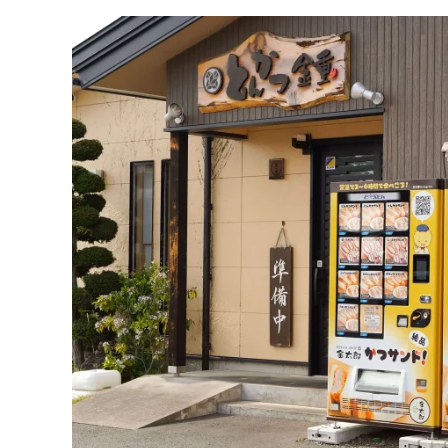
さ
と
納
税
に
掲
載
さ
れ
ま
し
た