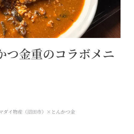
かつ金重のコラボメニ
ヤマダイ物産（沼田市）×とんかつ金