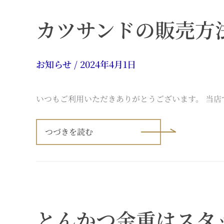
販
機
カツサンドの販売方
を
2
台
設
置
し
お知らせ
/
2024年4月1日
ま
し
た
いつもご利用いただきありがとうございます。 当
カ
ツ
つづきを読む
サ
ン
ド
の
販
売
方
法
変
とんかつ金重はスタ
更
の